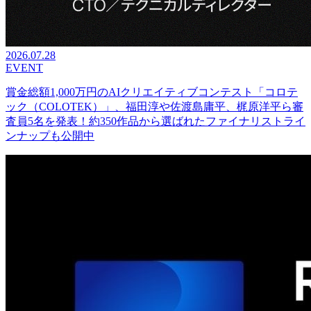
2026.07.28
EVENT
賞金総額1,000万円のAIクリエイティブコンテスト「コロテ
ック（COLOTEK）」、福田淳や佐渡島庸平、梶原洋平ら審
査員5名を発表！約350作品から選ばれたファイナリストライ
ンナップも公開中