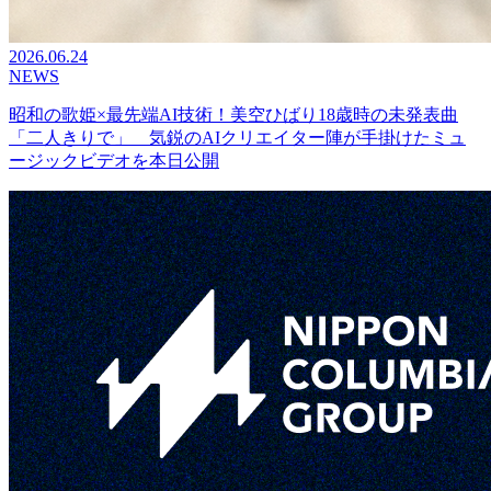
2026.06.24
NEWS
昭和の歌姫×最先端AI技術！美空ひばり18歳時の未発表曲
「二人きりで」 気鋭のAIクリエイター陣が手掛けたミュ
ージックビデオを本日公開