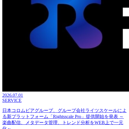
2026.07.01
SERVICE
日本コロムビアグループ、グループ会社ライツスケールによ
る新プラットフォーム「Rightsscale Pro」提供開始を発表 ～
楽曲配信、メタデータ管理、トレンド分析をWEB上で一元
化～