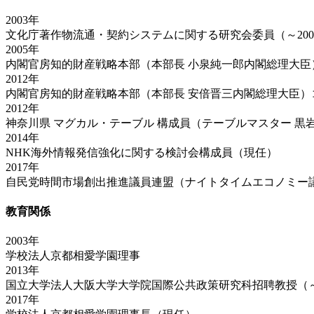
2003年
文化庁著作物流通・契約システムに関する研究会委員（～200
2005年
内閣官房知的財産戦略本部（本部長 小泉純一郎内閣総理大臣）
2012年
内閣官房知的財産戦略本部（本部長 安倍晋三内閣総理大臣）コ
2012年
神奈川県 マグカル・テーブル 構成員（テーブルマスター 黒
2014年
NHK海外情報発信強化に関する検討会構成員（現任）
2017年
自民党時間市場創出推進議員連盟（ナイトタイムエコノミー
教育関係
2003年
学校法人京都相愛学園理事
2013年
国立大学法人大阪大学大学院国際公共政策研究科招聘教授（～2
2017年