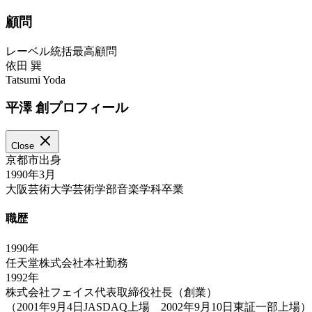
顧問
レーベル統括最高顧問
依田 巽
Tatsumi Yoda
平澤 創プロフィール
Close
京都市出身
1990年3月
大阪芸術大学芸術学部音楽学科卒業
職歴
1990年
任天堂株式会社本社勤務
1992年
株式会社フェイス代表取締役社長（創業）
（2001年9月4日JASDAQ上場 2002年9月10日東証一部上場）